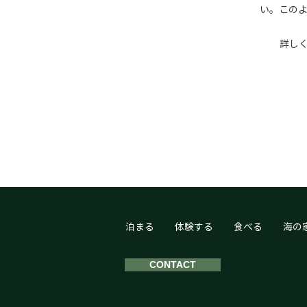
い。このよ
詳し
泊まる
体験する
食べる
海の
CONTACT